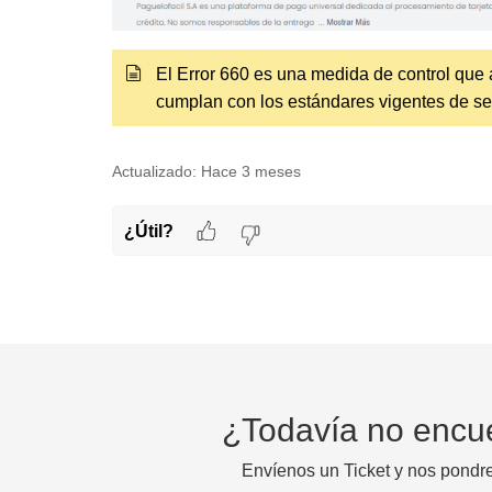
El Error 660 es una medida de control que
cumplan con los estándares vigentes de se
Actualizado:
Hace 3 meses
¿Útil?
¿Todavía no encu
Envíenos un Ticket y nos pondr