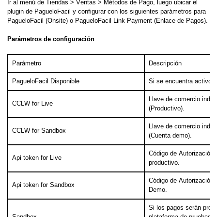
Ir al menú de Tiendas > Ventas > Métodos de Pago, luego ubicar el
plugin de PagueloFacil y configurar con los siguientes parámetros para
PagueloFacil (Onsite) o PagueloFacil Link Payment (Enlace de Pagos).
Parámetros de configuración
Parámetro
Descripción
PagueloFacil Disponible
Si se encuentra activo el
Llave de comercio indic
CCLW for Live
(Productivo).
Llave de comercio indic
CCLW for Sandbox
(Cuenta demo).
Código de Autorización 
Api token for Live
productivo.
Código de Autorización 
Api token for Sandbox
Demo.
Si los pagos serán proc
Sandbox
plataforma de pruebas 