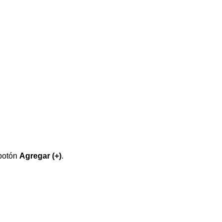
 botón
Agregar (+)
.